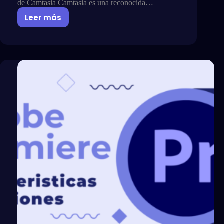
de Camtasia Camtasia es una reconocida…
Leer más
Funciones
y
Caracteristicas
de
Camtasia