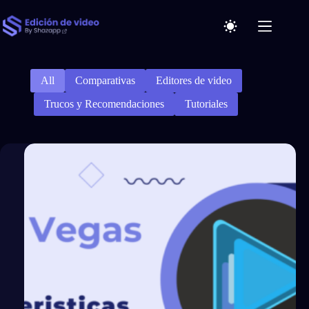
Saltar
al
contenido
Sin
resultados
All
Comparativas
Editores de video
Trucos y Recomendaciones
Tutoriales
Inicio
Software
Cupones
Blog